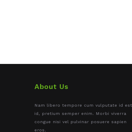
About Us
Nam libero tempore cum vulputate id es
id, pretium semper enim. Morbi viverra
congue nisi vel pulvinar posuere sapien
eros.