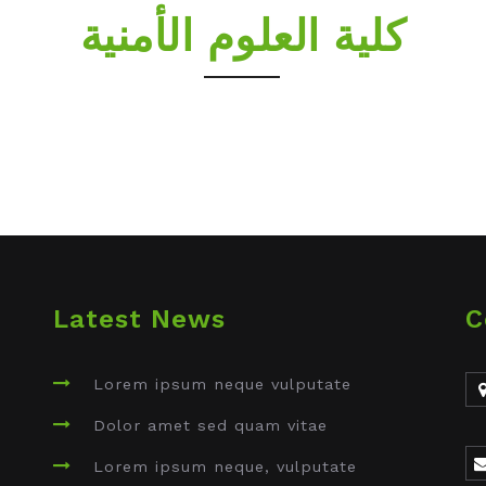
كلية العلوم الأمنية
Latest News
C
Lorem ipsum neque vulputate
t
Dolor amet sed quam vitae
Lorem ipsum neque, vulputate