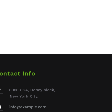
ontact Info
8088 USA, Honey block,
New York City.
info@example.com